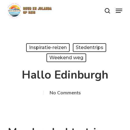
Skip
Menu
search
to
Close
main
Menu
content
Inspiratie-reizen
Stedentrips
Weekend weg
Hallo Edinburgh
No Comments