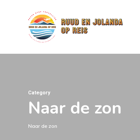
Skip
to
main
content
Category
Naar de zon
Naar de zon