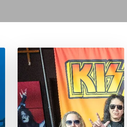
KISS
KRUISE
LAND
LOCKED
IN
VEGAS!