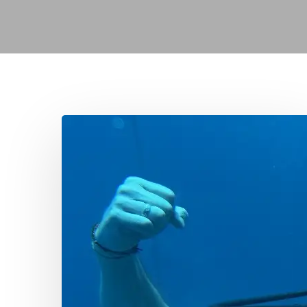
Duiktrip
Hurghada
Egypte
Hit enter to search or ESC to close