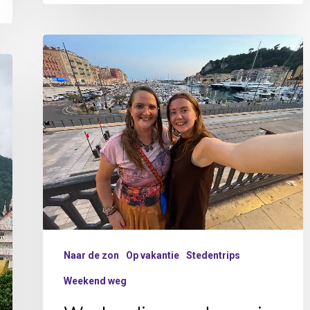
Weekendje
naar
de
zon
in
Nice
moeder-
dochter
weekend
Naar de zon
Op vakantie
Stedentrips
Weekend weg