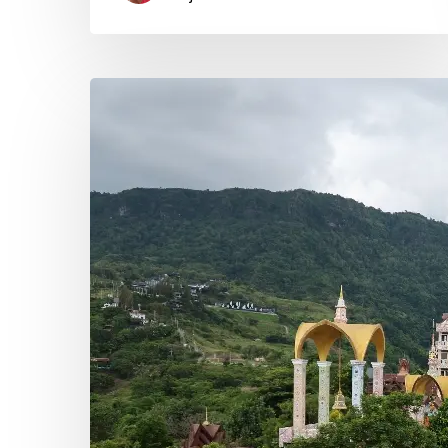
Unieke
Thailand
rondreis
inclusief
LiveaBoard
duiktrip