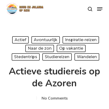
Skip
Menu
search
to
Close
main
Menu
content
Actief
Avontuurlijk
Inspiratie-reizen
Naar de zon
Op vakantie
Stedentrips
Studiereizen
Wandelen
Actieve studiereis op
de Azoren
No Comments