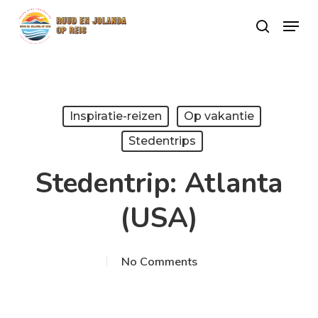
Skip
Menu
search
to
Close
main
Menu
content
Inspiratie-reizen
Op vakantie
Stedentrips
Stedentrip: Atlanta
(USA)
No Comments