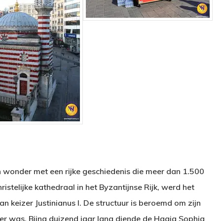
h wonder met een rijke geschiedenis die meer dan 1.500
istelijke kathedraal in het Byzantijnse Rijk, werd het
an keizer Justinianus I. De structuur is beroemd om zijn
er was. Bijna duizend jaar lang diende de Hagia Sophia