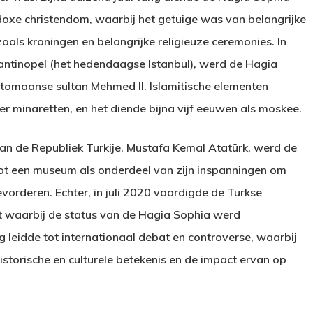
odoxe christendom, waarbij het getuige was van belangrijke
oals kroningen en belangrijke religieuze ceremonies. In
ntinopel (het hedendaagse Istanbul), werd de Hagia
omaanse sultan Mehmed II. Islamitische elementen
minaretten, en het diende bijna vijf eeuwen als moskee.
van de Republiek Turkije, Mustafa Kemal Atatürk, werd de
t een museum als onderdeel van zijn inspanningen om
evorderen. Echter, in juli 2020 vaardigde de Turkse
t waarbij de status van de Hagia Sophia werd
 leidde tot internationaal debat en controverse, waarbij
storische en culturele betekenis en de impact ervan op