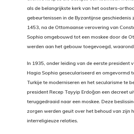
als de belangrijkste kerk van het oosters-orth
gebeurtenissen in de Byzantijnse geschiedenis z
1453, na de Ottomaanse verovering van Consta
Sophia omgebouwd tot een moskee door de Ott
werden aan het gebouw toegevoegd, waaronder 
In 1935, onder leiding van de eerste president 
Hagia Sophia geseculariseerd en omgevormd to
Turkije te moderniseren en het secularisme te b
president Recep Tayyip Erdoğan een decreet ui
teruggedraaid naar een moskee. Deze beslissing
zorgen werden geuit over het behoud van zijn hi
interreligieuze relaties.