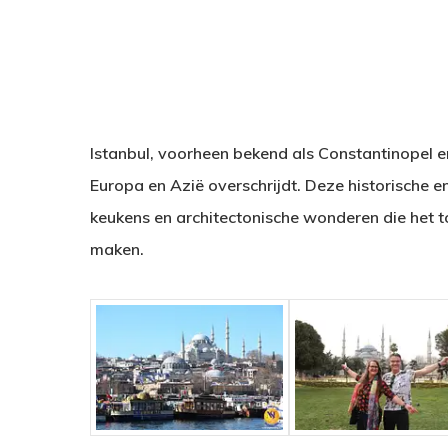
Istanbul, voorheen bekend als Constantinopel e
Europa en Azië overschrijdt. Deze historische e
keukens en architectonische wonderen die het 
maken.
Hit enter to search or ESC to close