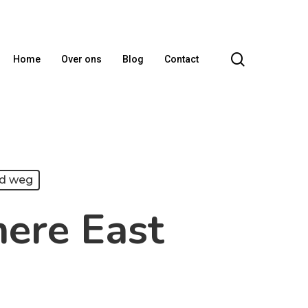
search
Home
Over ons
Blog
Contact
d weg
here East