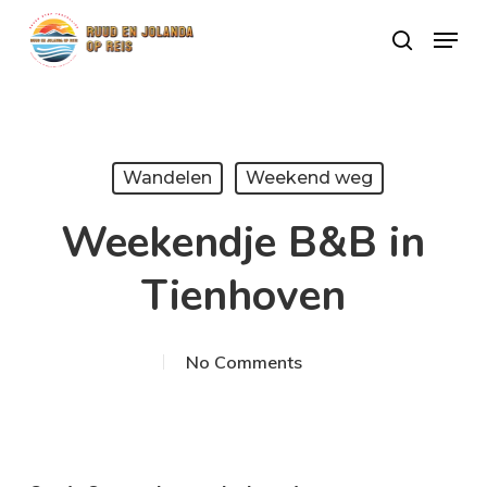
Skip
Menu
search
to
Close
main
Menu
content
Wandelen
Weekend weg
Weekendje B&B in
Tienhoven
No Comments