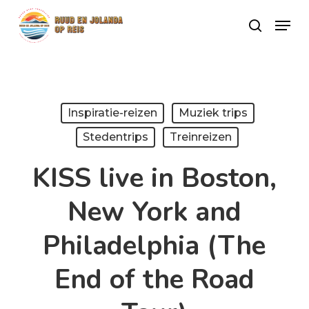
Skip
Menu
search
to
Close
main
Menu
content
Inspiratie-reizen
Muziek trips
Stedentrips
Treinreizen
KISS live in Boston,
New York and
Philadelphia (The
End of the Road