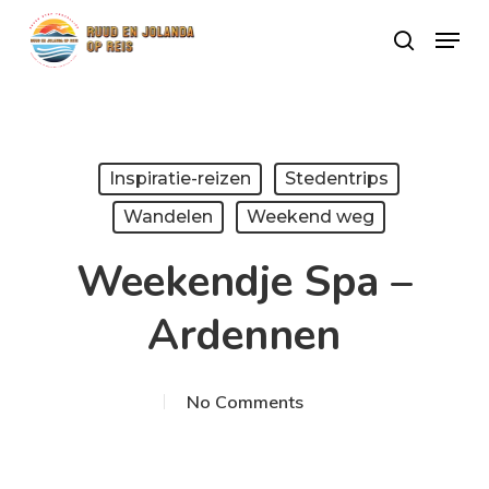
Skip
Menu
search
to
Close
main
Menu
content
Inspiratie-reizen
Stedentrips
Wandelen
Weekend weg
Weekendje Spa –
Ardennen
No Comments