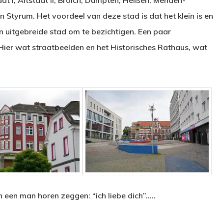
dt I, Altstadt II, Broich, Dümpten, Heißen, Menden-
n Styrum. Het voordeel van deze stad is dat het klein is en
 uitgebreide stad om te bezichtigen. Een paar
 Hier wat straatbeelden en het Historisches Rathaus, wat
en een man horen zeggen: “ich liebe dich”…..