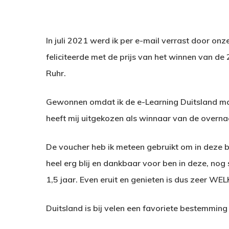
In juli 2021 werd ik per e-mail verrast door on
feliciteerde met de prijs van het winnen van de
Ruhr.
Gewonnen omdat ik de e-Learning Duitsland maa
heeft mij uitgekozen als winnaar van de overna
De voucher heb ik meteen gebruikt om in deze b
heel erg blij en dankbaar voor ben in deze, nog
1,5 jaar. Even eruit en genieten is dus zeer WE
Hit enter to search or ESC to close
Duitsland is bij velen een favoriete bestemming