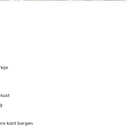
kije
 kust
og
ere kant bergen