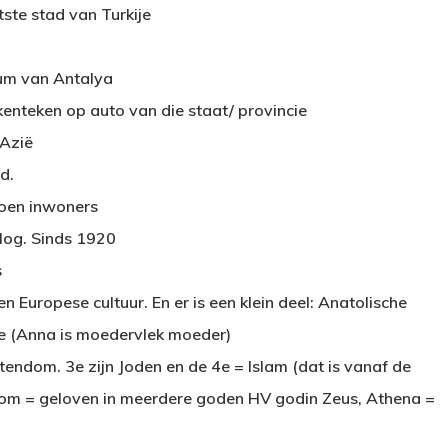
ste stad van Turkije
rum van Antalya
 kenteken op auto van die staat/ provincie
 Azië
d.
ljoen inwoners
log. Sinds 1920
s
n Europese cultuur. En er is een klein deel: Anatolische
de (Anna is moedervlek moeder)
istendom. 3e zijn Joden en de 4e = Islam (dat is vanaf de
ndom = geloven in meerdere goden HV godin Zeus, Athena =