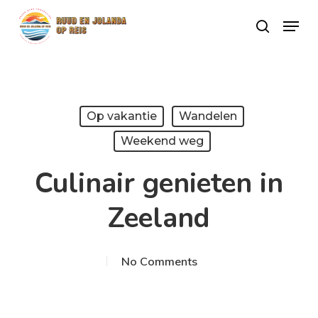
Skip
Menu
search
to
Close
main
Menu
content
Op vakantie
Wandelen
Weekend weg
Culinair genieten in
Zeeland
No Comments