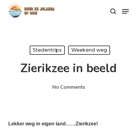
Skip
Menu
search
to
Close
main
Menu
content
Stedentrips
Weekend weg
Zierikzee in beeld
No Comments
Lekker weg in eigen land……Zierikzee!