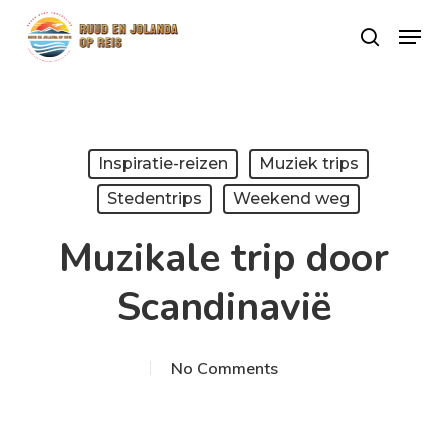
Skip
Menu
search
to
Close
main
Menu
content
Inspiratie-reizen
Muziek trips
Stedentrips
Weekend weg
Muzikale trip door
Scandinavië
No Comments