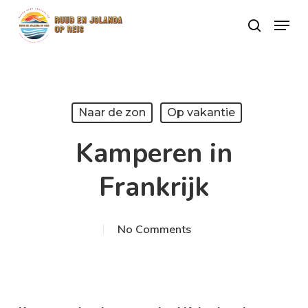
Skip
Menu
search
to
Close
main
Menu
content
Naar de zon
Op vakantie
Kamperen in
Frankrijk
No Comments