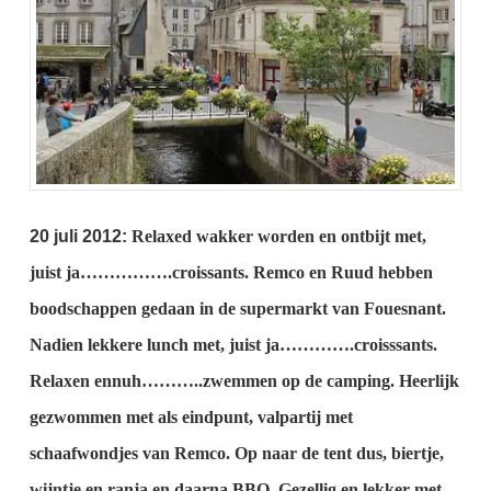
20 juli 2012:
Relaxed wakker worden en ontbijt met,
juist ja…………….croissants.
Remco en Ruud hebben
boodschappen gedaan in de supermarkt van Fouesnant.
Nadien lekkere lunch met, juist ja………….croisssants.
Relaxen ennuh………..zwemmen op de camping.
Heerlijk
gezwommen met als eindpunt, valpartij met
schaafwondjes van Remco.
Op naar de tent dus, biertje,
wijntje en ranja en daarna BBQ.
Gezellig en lekker met