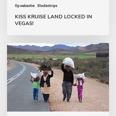
Op vakantie
Stedentrips
KISS KRUISE LAND LOCKED IN
VEGAS!
Roadtrip
door
het
zuiden
van
Zuid
Afrika