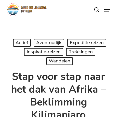
Skip
Menu
search
to
Close
main
Menu
content
Actief
Avontuurlijk
Expeditie reizen
Inspiratie-reizen
Trekkingen
Wandelen
Stap voor stap naar
het dak van Afrika –
Beklimming
Kilimanjaro