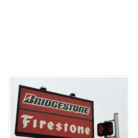
ontdekken en interactieve tentoonstellingen
verkennen. De stad heeft een rijke
sportgeschiedenis en is trots op haar bijdragen aan
basketbal, honkbal en autoracen. Maak een
wandeling door de stad en ontdek de vele
monumenten en gedenktekens die aan beroemde
sporters en sportevenementen zijn gewijd.