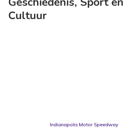
Geschiedenis, Sport en
Cultuur
Indianapolis, vaak liefkozend “Indy” genoemd, is
een stad die je met open armen ontvangt en verrast
met zijn diverse mix van geschiedenis, sport en
cultuur. Deze bruisende stad in de Amerikaanse
staat Indiana heeft voor iedereen wel iets te bieden.
Of je nu een geschiedenisfanaat, sportliefhebber of
cultuurliefhebber bent, Indianapolis zal je betoveren
met zijn unieke charme.
Als je aan Indianapolis denkt, denk je waarschijnlijk
aan de beroemde
Indianapolis Motor Speedway
, de
thuisbasis van de legendarische Indianapolis 500-