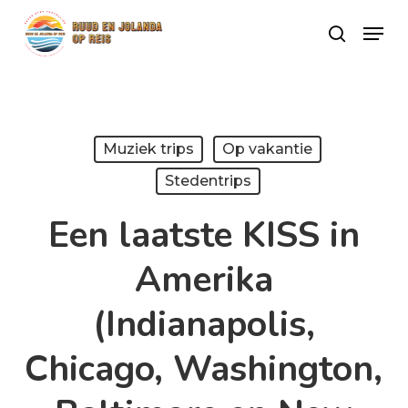
Skip
Menu
search
to
Close
main
Menu
content
Muziek trips
Op vakantie
Stedentrips
Een laatste KISS in
Amerika
(Indianapolis,
Chicago, Washington,