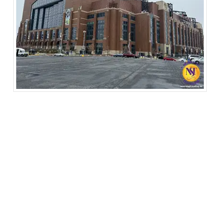
Indianapolis is de thuisbasis van een bloeiende
culinaire scene met tal van restaurants die zowel
lokale als internationale gerechten serveren. Proef
de smaken van Indiana met gerechten zoals
tenderloin sandwiches en suikerroomtaart. Mass
Ave District, dit bruisende gebied staat bekend om
zijn restaurants, bars en boetieks. Het is de ideale