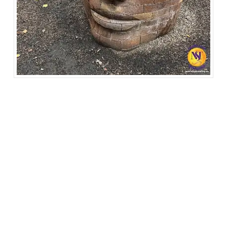
Als je een fan bent van American football, kun je een
wedstrijd van de Indianapolis Colts bijwonen in het
Lucas Oil Stadium. De sfeer in het stadion is
grandioos, en de fans zijn gepassioneerd over hun
team. Indianapolis is ook de thuisbasis van de
NCAA (National Collegiate Athletic Association)
Hall of Champions. Hier kun je de geschiedenis van
het universitaire sporten in de Verenigde Staten