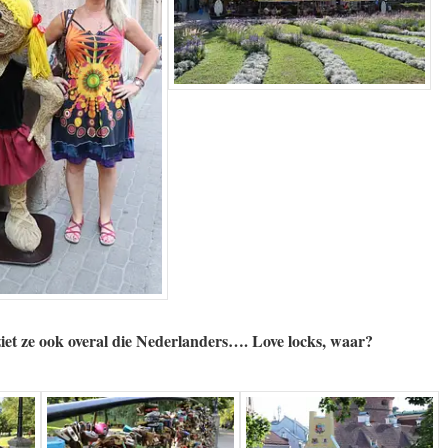
 ziet ze ook overal die Nederlanders….
Love locks, waar?