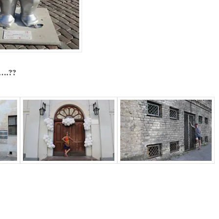
…….??