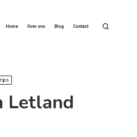
search
Home
Over ons
Blog
Contact
rips
n Letland