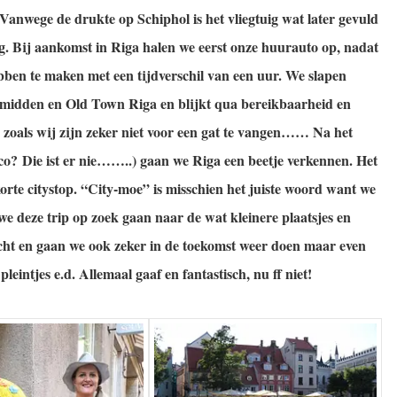
Vanwege de drukte op Schiphol is het vliegtuig wat later gevuld
eg.
Bij aankomst in Riga halen we eerst onze huurauto op, nadat
bben te maken met een tijdverschil van een uur.
We slapen
t midden en Old Town Riga en blijkt qua bereikbaarheid en
 zoals wij zijn zeker niet voor een gat te vangen……
Na het
co? Die ist er nie……..) gaan we Riga een beetje verkennen.
Het
orte citystop.
“City-moe” is misschien het juiste woord want we
we deze trip op zoek gaan naar de wat kleinere plaatsjes en
cht en gaan we ook zeker in de toekomst weer doen maar even
leintjes e.d.
Allemaal gaaf en fantastisch, nu ff niet!