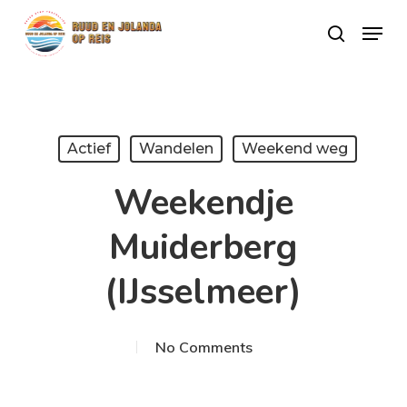
Skip
Menu
search
to
Close
main
Menu
content
Actief
Wandelen
Weekend weg
Weekendje
Muiderberg
(IJsselmeer)
No Comments