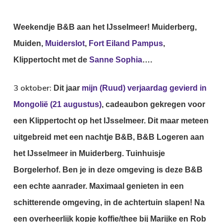
Weekendje B&B aan het IJsselmeer!
Muiderberg,
Muiden,
Muiderslot
,
Fort Eiland Pampus
,
Klippertocht met de
Sanne Sophia
….
3 oktober:
Dit jaar
mijn (Ruud) verjaardag gevierd in
Mongolië (21 augustus)
, cadeaubon gekregen voor
een Klippertocht op het IJsselmeer.
Dit maar meteen
uitgebreid met een nachtje B&B,
B&B Logeren aan
het IJsselmeer in Muiderberg.
Tuinhuisje
Borgelerhof.
Ben je in deze omgeving is deze B&B
een echte aanrader.
Maximaal genieten in een
schitterende omgeving, in de achtertuin slapen!
Na
een overheerlijk kopje koffie/thee bij Marijke en Rob