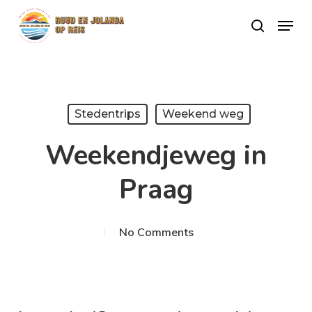
Skip
Menu
search
to
Close
main
Menu
content
Stedentrips
Weekend weg
Weekendjeweg in
Praag
No Comments