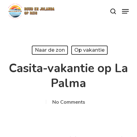
Skip
Menu
search
to
Close
main
Menu
content
Naar de zon
Op vakantie
Casita-vakantie op La
Palma
No Comments