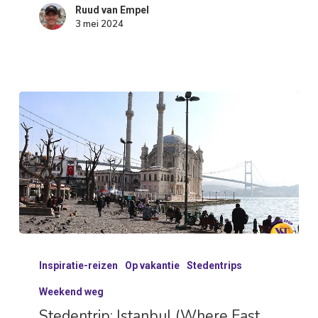
Ruud van Empel
3 mei 2024
Stedentrip:
Inspiratie-reizen
Op vakantie
Stedentrips
Istanbul
(Where
Weekend weg
East
Stedentrip: Istanbul (Where East