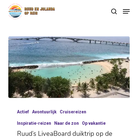
Skip
Menu
search
to
Close
main
Menu
content
Ruud’s
Actief
Avontuurlijk
Cruisereizen
LiveaBoard
duiktrip
Inspiratie-reizen
Naar de zon
Op vakantie
op
Ruud’s LiveaBoard duiktrip op de