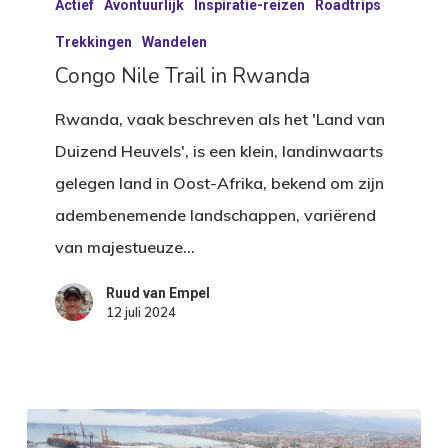
Actief
Avontuurlijk
Inspiratie-reizen
Roadtrips
Nile
Trail
Trekkingen
Wandelen
in
Congo Nile Trail in Rwanda
Rwanda
Rwanda, vaak beschreven als het 'Land van
Duizend Heuvels', is een klein, landinwaarts
gelegen land in Oost-Afrika, bekend om zijn
adembenemende landschappen, variërend
van majestueuze…
Ruud van Empel
12 juli 2024