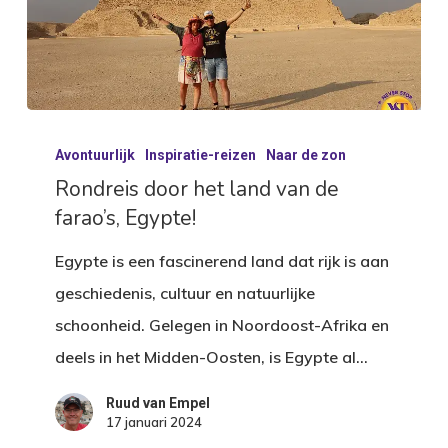
Rondreis
Avontuurlijk
Inspiratie-reizen
Naar de zon
door
Rondreis door het land van de
het
farao’s, Egypte!
land
van
Egypte is een fascinerend land dat rijk is aan
de
geschiedenis, cultuur en natuurlijke
farao’s,
schoonheid. Gelegen in Noordoost-Afrika en
Egypte!
deels in het Midden-Oosten, is Egypte al…
Ruud van Empel
17 januari 2024