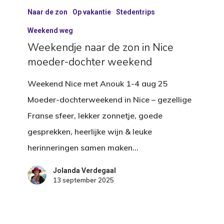
Naar de zon
Op vakantie
Stedentrips
naar
de
Weekend weg
zon
Weekendje naar de zon in Nice
moeder-dochter weekend
in
Nice
Weekend Nice met Anouk 1-4 aug 25
moeder-
Moeder-dochterweekend in Nice – gezellige
dochter
Franse sfeer, lekker zonnetje, goede
weekend
gesprekken, heerlijke wijn & leuke
herinneringen samen maken…
Jolanda Verdegaal
13 september 2025